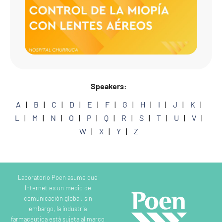
MIOPÍ
CON
LENT
AÉRE
Speakers:
A
B
C
D
E
F
G
H
I
J
K
L
M
N
O
P
Q
R
S
T
U
V
W
X
Y
Z
Laboratorio Poen asume que
Internet es un medio de
comunicación global; sin
embargo, la industria
farmacéutica está sujeta al marco