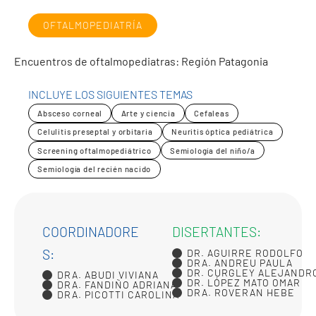
OFTALMOPEDIATRÍA
Encuentros de oftalmopediatras: Región Patagonia
INCLUYE LOS SIGUIENTES TEMAS
Absceso corneal
Arte y ciencia
Cefaleas
Celulitis preseptal y orbitaria
Neuritis óptica pediátrica
Screening oftalmopediátrico
Semiología del niño/a
Semiología del recién nacido
COORDINADORE
DISERTANTES:
S:
DR. AGUIRRE RODOLFO
DRA. ANDREU PAULA
DR. CURGLEY ALEJANDR
DRA. ABUDI VIVIANA
DR. LÓPEZ MATO OMAR
DRA. FANDIÑO ADRIANA
DRA. ROVERAN HEBE
DRA. PICOTTI CAROLINA