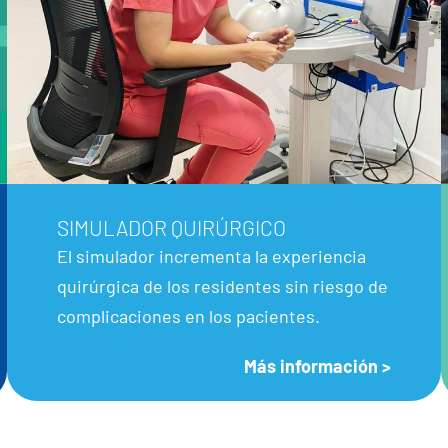
SIMULADOR QUIRÚRGICO
El simulador incrementa la experiencia
quirúrgica de los residentes sin riesgo de
complicaciones en los pacientes.
Más información >