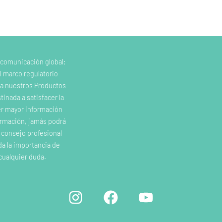
 comunicación global;
l marco regulatorio
e a nuestros Productos
inada a satisfacer la
er mayor información
ormación, jamás podrá
o consejo profesional
da la importancia de
cualquier duda.