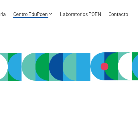
ría
Centro EduPoen
Laboratorios POEN
Contacto