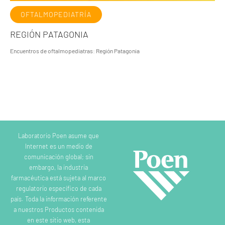
OFTALMOPEDIATRÍA
REGIÓN PATAGONIA
Encuentros de oftalmopediatras: Región Patagonia
Laboratorio Poen asume que
Internet es un medio de
comunicación global; sin
embargo, la industria
farmacéutica está sujeta al marco
regulatorio específico de cada
país. Toda la información referente
a nuestros Productos contenida
en este sitio web, esta