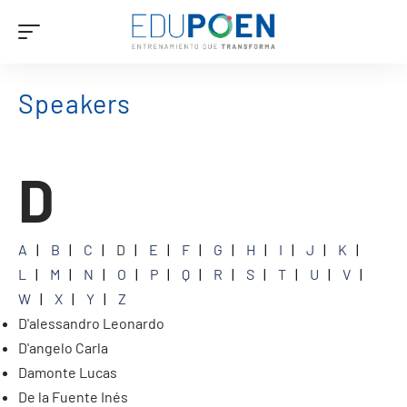
Speakers
D
A
B
C
D
E
F
G
H
I
J
K
L
M
N
O
P
Q
R
S
T
U
V
W
X
Y
Z
D'alessandro Leonardo
D'angelo Carla
Damonte Lucas
De la Fuente Inés