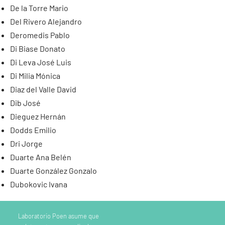
De la Torre Mario
Del Rivero Alejandro
Deromedis Pablo
Di Biase Donato
Di Leva José Luis
Di Milia Mónica
Diaz del Valle David
Dib José
Dieguez Hernán
Dodds Emilio
Dri Jorge
Duarte Ana Belén
Duarte González Gonzalo
Dubokovic Ivana
Laboratorio Poen asume que