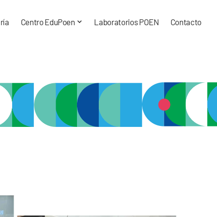
ría
Centro EduPoen
Laboratorios POEN
Contacto