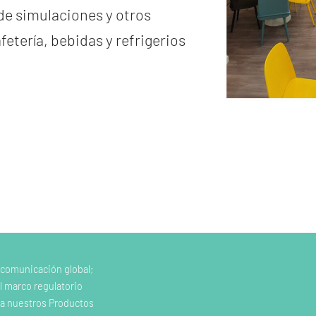
de simulaciones y otros
etería, bebidas y refrigerios
 comunicación global;
l marco regulatorio
e a nuestros Productos