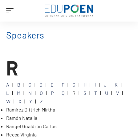
Speakers
R
A
B
C
D
E
F
G
H
I
J
K
L
M
N
O
P
Q
R
S
T
U
V
W
X
Y
Z
Ramírez Dittrich Mirtha
Ramón Natalia
Rangel Gualdrón Carlos
Recca Virginia