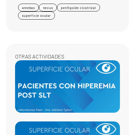
amebas
nevus
penfigoide cicatrizal
superficie ocular
OTRAS ACTIVIDADES
PACI
CON
HIPER
POST 
HIPER
ASOCI