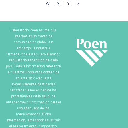
W
X
Y
Z
Laboratorio Poen asume que
Internet es un medio de
comunicación global; sin
embargo, la industria
farmacéutica está sujeta al marco
regulatorio específico de cada
país. Toda la información referente
a nuestros Productos contenida
en este sitio web, esta
exclusivamente destinada a
satisfacer la necesidad de los
profesionales de la salud, de
obtener mayor información para el
uso adecuado de los
medicamentos. Dicha
información, jamás podrá sustituir
el asesoramiento, diagnóstico,