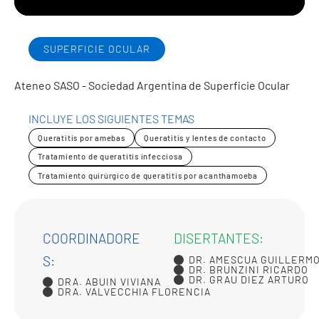
SUPERFICIE OCULAR
Ateneo SASO - Sociedad Argentina de Superficie Ocular
INCLUYE LOS SIGUIENTES TEMAS
Queratitis por amebas
Queratitis y lentes de contacto
Tratamiento de queratitis infecciosa
Tratamiento quirúrgico de queratitis por acanthamoeba
COORDINADORE
DISERTANTES:
S:
DR. AMESCUA GUILLERM
DR. BRUNZINI RICARDO
DR. GRAU DIEZ ARTURO
DRA. ABUIN VIVIANA
DRA. VALVECCHIA FLORENCIA