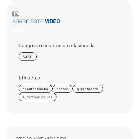
SOBRE ESTE
VIDEO
Congreso o institución relacionada
SASO
Etiquetas
acanthamoeba
córnea
queratopatía
superficie ocular
OTRAS ACTIVIDADES