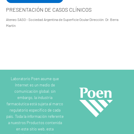
PRESENTACIÓN DE CASOS CLÍNICOS
Ateneo SASO - Sociedad Argentina de Superficie Ocular Dirección: Dr. Berra
Martín
Laboratorio Poen asume que
Internet es un medio de
comunicación global; sin
embargo, la industria
farmacéutica está sujeta al marco
regulatorio específico de cada
país. Toda la información referente
a nuestros Productos contenida
en este sitio web, esta