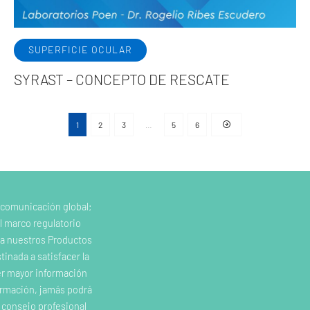
SUPERFICIE OCULAR
SYRAST – CONCEPTO DE RESCATE
1
2
3
…
5
6
 comunicación global;
l marco regulatorio
e a nuestros Productos
inada a satisfacer la
er mayor información
ormación, jamás podrá
o consejo profesional