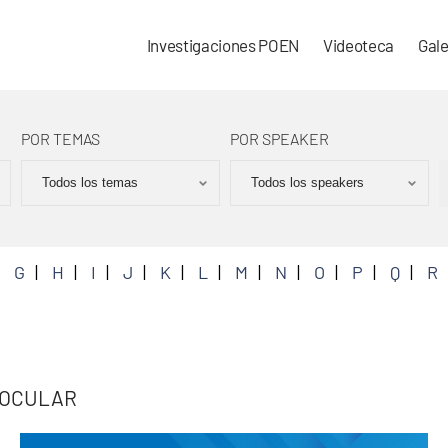
Investigaciones POEN
Videoteca
Gale
POR TEMAS
POR SPEAKER
G
H
I
J
K
L
M
N
O
P
Q
R
 OCULAR