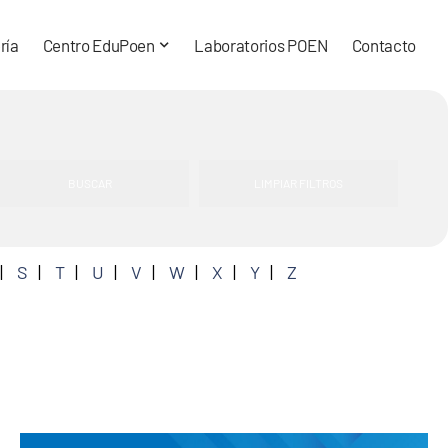
ría
Centro EduPoen
Laboratorios POEN
Contacto
S
T
U
V
W
X
Y
Z