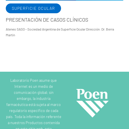
SUPERFICIE OCULAR
PRESENTACIÓN DE CASOS CLÍNICOS
Ateneo SASO - Sociedad Argentina de Superficie Ocular Dirección: Dr. Berra
Martín
Laboratorio Poen asume que
Internet es un medio de
comunicación global; sin
embargo, la industria
farmacéutica está sujeta al marco
regulatorio específico de cada
país. Toda la información referente
a nuestros Productos contenida
en este sitio web, esta