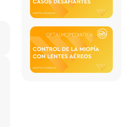
CASO
DESA
CONT
DE LA
MIOPÍ
CON
LENT
AÉRE