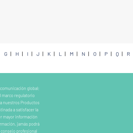
G
H
I
J
K
L
M
N
O
P
Q
R
 comunicación global;
l marco regulatorio
e a nuestros Productos
inada a satisfacer la
er mayor información
ormación, jamás podrá
o consejo profesional