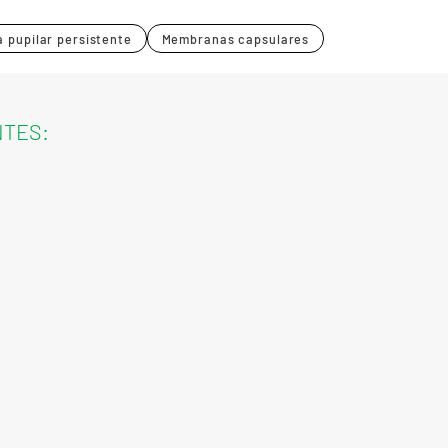
 pupilar persistente
Membranas capsulares
NTES: