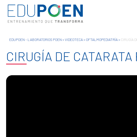
EDUPOEN - LABORATORIOS POEN
>
VIDEOTECA
>
OFTALMOPEDIATRÍA
>
CIRUGÍA D
CIRUGÍA DE CATARATA