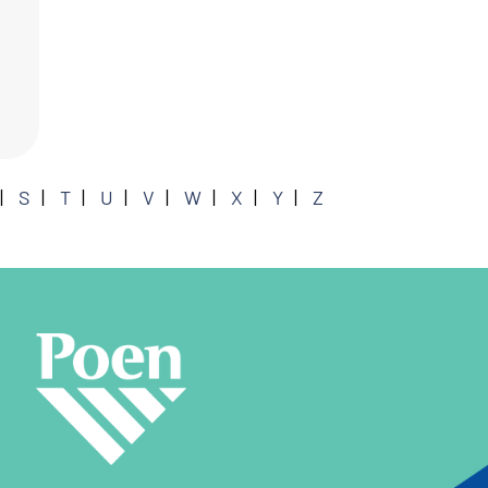
S
T
U
V
W
X
Y
Z