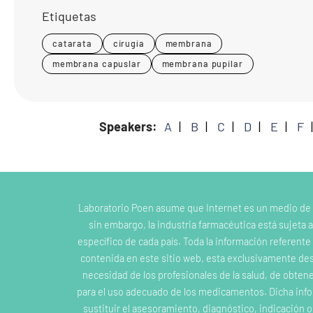
Etiquetas
catarata
cirugía
membrana
membrana capuslar
membrana pupilar
Speakers:
A
B
C
D
E
F
Laboratorio Poen asume que Internet es un medio de
sin embargo, la industria farmacéutica está sujeta a
específico de cada país. Toda la información referent
contenida en este sitio web, esta exclusivamente dest
necesidad de los profesionales de la salud, de obten
para el uso adecuado de los medicamentos. Dicha inf
sustituir el asesoramiento, diagnóstico, indicación 