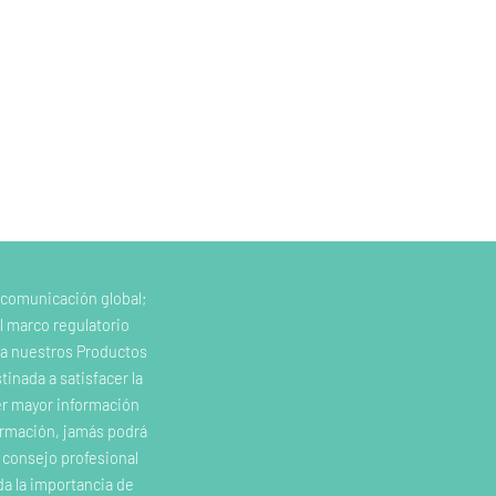
 comunicación global;
l marco regulatorio
e a nuestros Productos
inada a satisfacer la
er mayor información
ormación, jamás podrá
o consejo profesional
da la importancia de