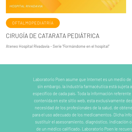
OFTALMOPEDIATRÍA
CIRUGÍA DE CATARATA PEDIÁTRICA
Ateneo Hospital Rivadavia - Serie "Formándome en el hospital"
Laboratorio Poen asume que Internet es un medio de
sin embargo, la industria farmacéutica está sujeta a
específico de cada país. Toda la información referent
contenida en este sitio web, esta exclusivamente dest
necesidad de los profesionales de la salud, de obten
para el uso adecuado de los medicamentos. Dicha inf
sustituir el asesoramiento, diagnóstico, indicación 
de un médico calificado. Laboratorio Poen le recuer