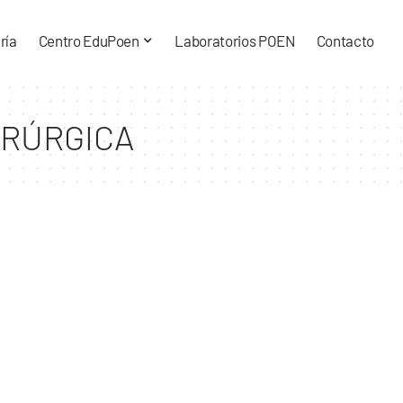
ría
Centro EduPoen
Laboratorios POEN
Contacto
IRÚRGICA