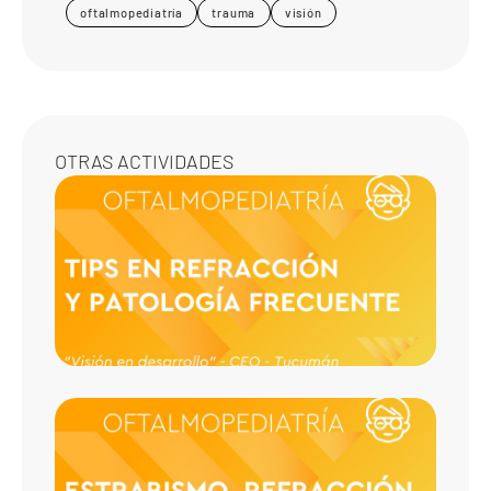
oftalmopediatría
trauma
visión
OTRAS ACTIVIDADES
TIPS 
REFR
Y PAT
FREC
ESTRA
REFRA
ENTR