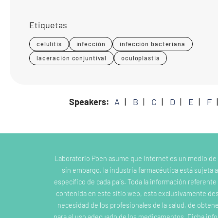
Etiquetas
celulitis
infección
infección bacteriana
laceración conjuntival
oculoplastia
Speakers:
A
B
C
D
E
F
Laboratorio Poen asume que Internet es un medio de
sin embargo, la industria farmacéutica está sujeta a
específico de cada país. Toda la información referent
contenida en este sitio web, esta exclusivamente dest
necesidad de los profesionales de la salud, de obten
para el uso adecuado de los medicamentos. Dicha inf