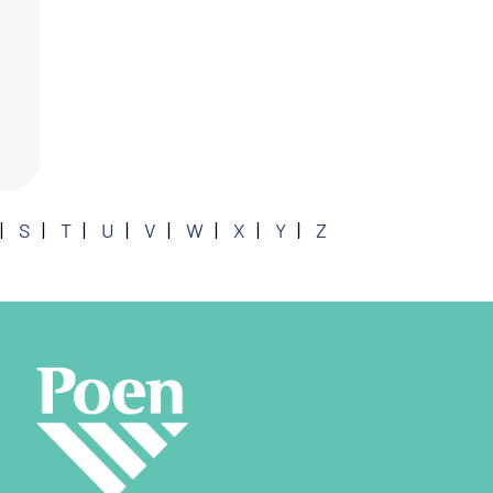
S
T
U
V
W
X
Y
Z