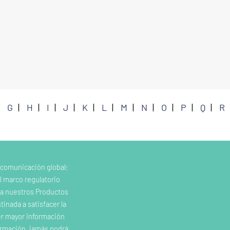
G
H
I
J
K
L
M
N
O
P
Q
R
 comunicación global;
l marco regulatorio
e a nuestros Productos
inada a satisfacer la
er mayor información
ormación, jamás podrá