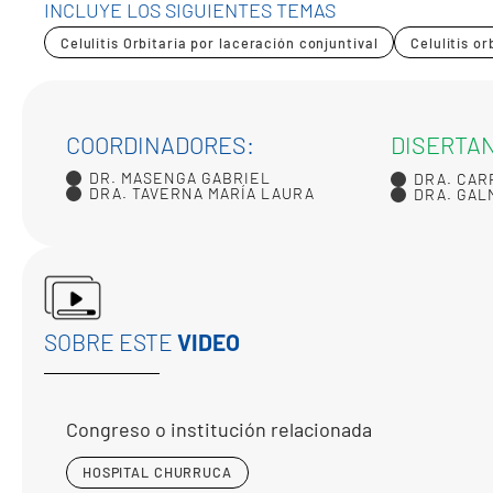
INCLUYE LOS SIGUIENTES TEMAS
Celulitis Orbitaria por laceración conjuntival
Celulitis o
COORDINADORES:
DISERTA
DR. MASENGA GABRIEL
DRA. CAR
DRA. TAVERNA MARÍA LAURA
DRA. GAL
SOBRE ESTE
VIDEO
Congreso o institución relacionada
HOSPITAL CHURRUCA