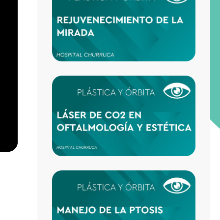
DE LA
ALLÁ 
BLEF
LÁSER
EN
OFTA
Y EST
MANE
DE LA
PTOSI