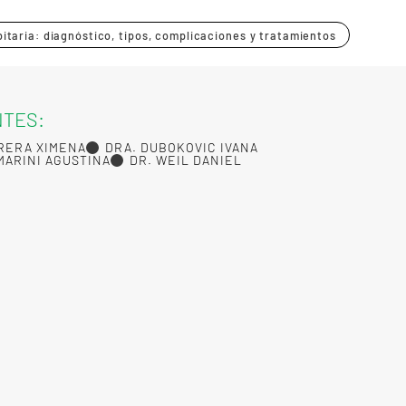
rbitaria: diagnóstico, tipos, complicaciones y tratamientos
NTES:
RERA XIMENA
DRA. DUBOKOVIC IVANA
MARINI AGUSTINA
DR. WEIL DANIEL