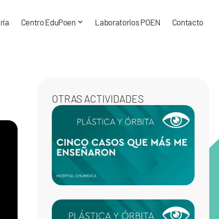
ría
Centro EduPoen
Laboratorios POEN
Contacto
OTRAS ACTIVIDADES
LOS C
CASOS
MÁS 
ENSE
EN MI
ESPEC
REJU