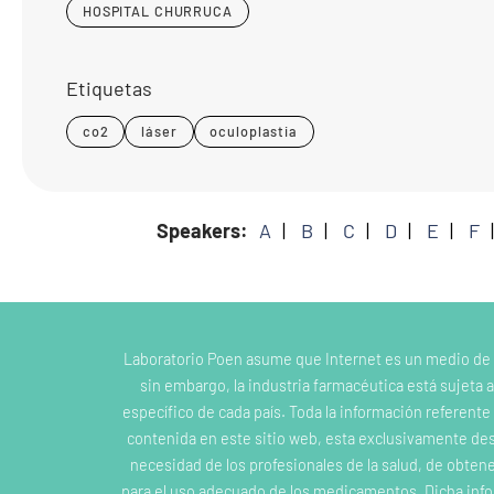
HOSPITAL CHURRUCA
Etiquetas
co2
láser
oculoplastia
Speakers:
A
B
C
D
E
F
Laboratorio Poen asume que Internet es un medio de
sin embargo, la industria farmacéutica está sujeta a
específico de cada país. Toda la información referent
contenida en este sitio web, esta exclusivamente dest
necesidad de los profesionales de la salud, de obten
para el uso adecuado de los medicamentos. Dicha inf