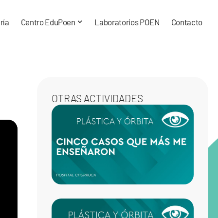
ría
Centro EduPoen
Laboratorios POEN
Contacto
OTRAS ACTIVIDADES
LOS C
CASOS
MÁS 
ENSE
EN MI
ESPEC
REJU