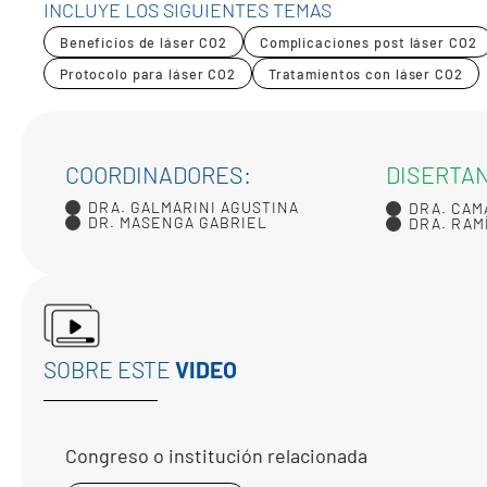
INCLUYE LOS SIGUIENTES TEMAS
Beneficios de láser CO2
Complicaciones post láser CO2
Protocolo para láser CO2
Tratamientos con láser CO2
COORDINADORES:
DISERTA
DRA. GALMARINI AGUSTINA
DRA. CAM
DR. MASENGA GABRIEL
DRA. RAM
SOBRE ESTE
VIDEO
Congreso o institución relacionada