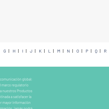
G
H
I
J
K
L
M
N
O
P
Q
R
 comunicación global;
l marco regulatorio
e a nuestros Productos
inada a satisfacer la
er mayor información
ormación, jamás podrá