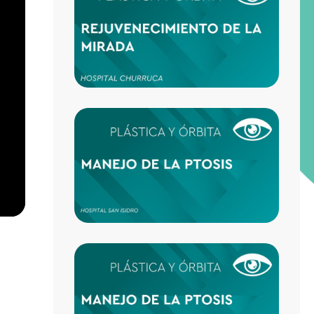
DE LA
ALLÁ 
BLEF
MANE
DE LA
PTOSI
PÁRP
DE LO
FUNC
A LO