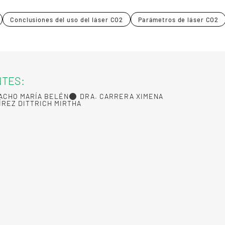
Conclusiones del uso del láser CO2
Parámetros de láser CO2
NTES:
ACHO MARÍA BELÉN
DRA. CARRERA XIMENA
ÍREZ DITTRICH MIRTHA