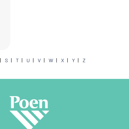
S
T
U
V
W
X
Y
Z