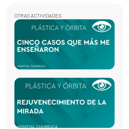
OTRAS ACTIVIDADES
LOS C
CASOS
MÁS 
ENSE
EN MI
ESPEC
REJU
DE LA
ALLÁ 
BLEF