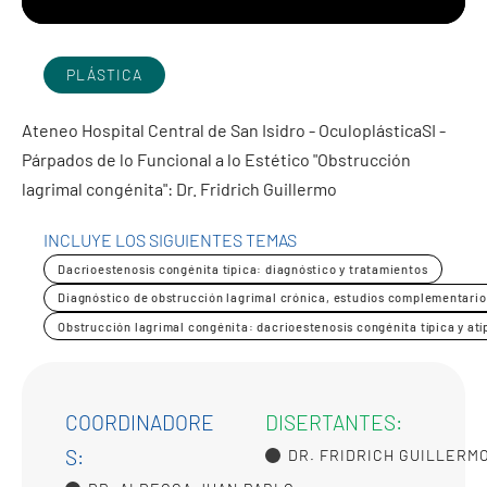
PLÁSTICA
Ateneo Hospital Central de San Isidro - OculoplásticaSI -
Párpados de lo Funcional a lo Estético "Obstrucción
lagrimal congénita": Dr. Fridrich Guillermo
INCLUYE LOS SIGUIENTES TEMAS
Dacrioestenosis congénita típica: diagnóstico y tratamientos
Diagnóstico de obstrucción lagrimal crónica, estudios complementario
Obstrucción lagrimal congénita: dacrioestenosis congénita típica y atí
COORDINADORE
DISERTANTES:
S:
DR. FRIDRICH GUILLERM