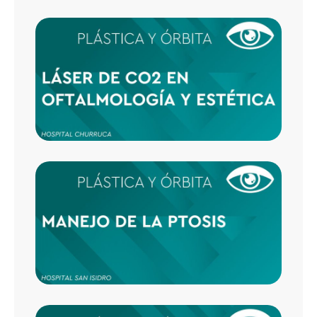
LÁSER
EN
OFTA
Y EST
MANE
DE LA
PTOSI
PÁRP