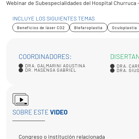
Webinar de Subespecialidades del Hospital Churruca -
INCLUYE LOS SIGUIENTES TEMAS
Beneficios de láser CO2
Blefaroplastia
Oculoplastia
COORDINADORES:
DISERTA
DRA. GALMARINI AGUSTINA
DRA. CAR
DR. MASENGA GABRIEL
DRA. GIU
SOBRE ESTE
VIDEO
Congreso o institución relacionada