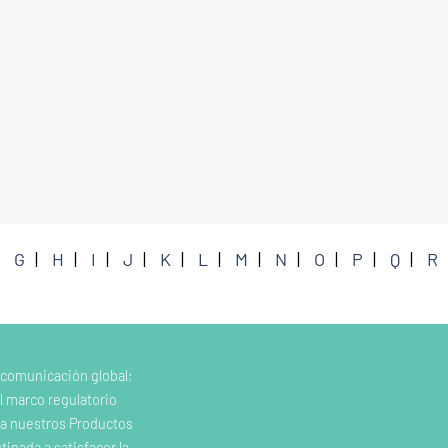
G
H
I
J
K
L
M
N
O
P
Q
R
 comunicación global;
l marco regulatorio
e a nuestros Productos
inada a satisfacer la