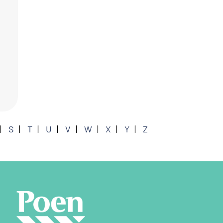
S
T
U
V
W
X
Y
Z