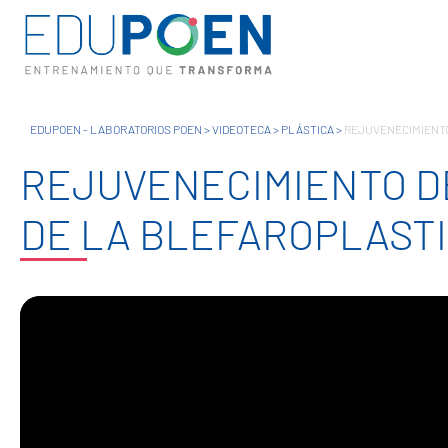
EDUPOEN - LABORATORIOS POEN
>
VIDEOTECA
>
PLÁSTICA
>
REJUVENECIMIENTO
REJUVENECIMIENTO DE
DE LA BLEFAROPLAST