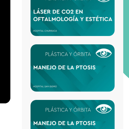
EN
OFTA
Y EST
MANE
DE LA
PTOSI
PÁRP
DE LO
FUNC
A LO