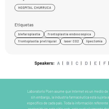
HOSPITAL CHURRUCA
Etiquetas
blefaroplastia
frontoplastia endoscoopica
frontoplastia pretriquial
laser CO2
lipectomía
Speakers:
A
B
C
D
E
F
Laboratorio Poen asume que Internet es un medio de
sin embargo, la industria farmacéutica está sujeta a
específico de cada país. Toda la información referent
contenida en este sitio web, esta exclusivamente dest