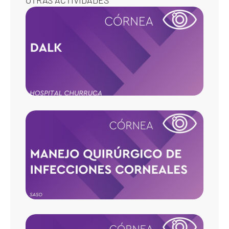
OTRAS ACTIVIDADES
DALK
MANE
QUIRÚ
DE
INFEC
CORN
TRAN