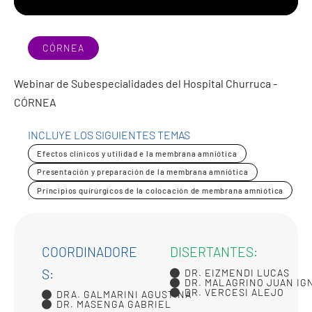
CÓRNEA
Webinar de Subespecialidades del Hospital Churruca -
CÓRNEA
INCLUYE LOS SIGUIENTES TEMAS
Efectos clínicos y utilidad e la membrana amniótica
Presentación y preparación de la membrana amniótica
Principios quirúrgicos de la colocación de membrana amniótica
COORDINADORE
DISERTANTES:
S:
DR. EIZMENDI LUCAS
DR. MALAGRINO JUAN IG
DR. VERCESI ALEJO
DRA. GALMARINI AGUSTINA
DR. MASENGA GABRIEL