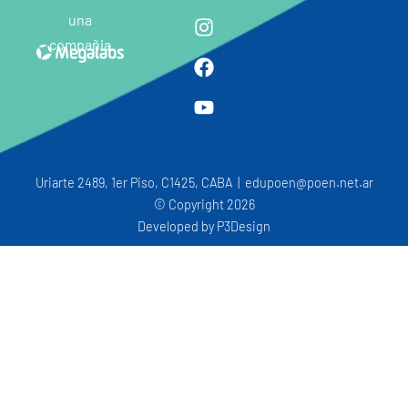
una
compañia
Uriarte 2489, 1er Piso, C1425, CABA | edupoen@poen.net.ar
© Copyright 2026
Developed by
P3Design