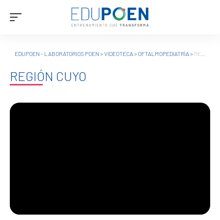
EDUPOEN - LABORATORIOS POEN
>
VIDEOTECA
>
OFTALMOPEDIATRÍA
>
REGIÓN CUYO
REGIÓN CUYO