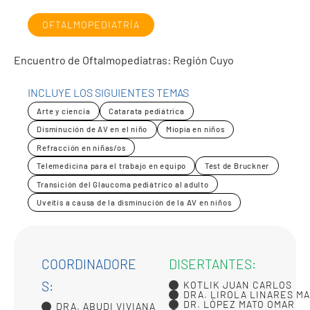
OFTALMOPEDIATRÍA
Encuentro de Oftalmopediatras: Región Cuyo
INCLUYE LOS SIGUIENTES TEMAS
Arte y ciencia
Catarata pediátrica
Disminución de AV en el niño
Miopía en niños
Refracción en niñas/os
Telemedicina para el trabajo en equipo
Test de Bruckner
Transición del Glaucoma pediátrico al adulto
Uveítis a causa de la disminución de la AV en niños
COORDINADORE
DISERTANTES:
S:
KOTLIK JUAN CARLOS
DRA. LIROLA LINARES M
DR. LÓPEZ MATO OMAR
DRA. ABUDI VIVIANA