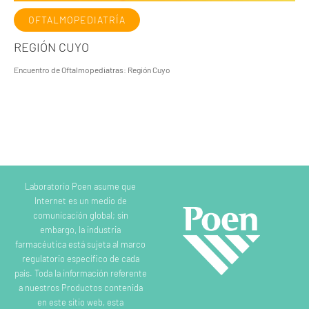
OFTALMOPEDIATRÍA
REGIÓN CUYO
Encuentro de Oftalmopediatras: Región Cuyo
Laboratorio Poen asume que
Internet es un medio de
comunicación global; sin
embargo, la industria
farmacéutica está sujeta al marco
regulatorio específico de cada
país. Toda la información referente
a nuestros Productos contenida
en este sitio web, esta