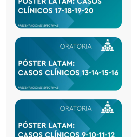
20
CASO
CLÍNI
13-14-
16
CASO
CLÍNI
9-10-1