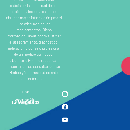
satisfacer la necesidad de los
profesionales de la salud, de
obtener mayor información para el
uso adecuado de los
medicamentos. Dicha
información, jamás podrá sustituir
el asesoramiento, diagnóstico,
indicación o consejo profesional
de un médico calificado.
Laboratorio Poen le recuerda la
importancia de consultar con su
Médico y/o Farmacéutico ante
cualquier duda.
una
compañia