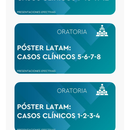
CASO
CLÍNI
5-6-7-
CASO
CLÍNI
1-2-3-