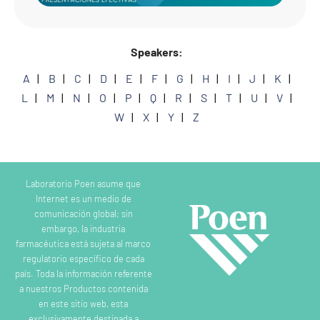
Speakers:
A
B
C
D
E
F
G
H
I
J
K
L
M
N
O
P
Q
R
S
T
U
V
W
X
Y
Z
Laboratorio Poen asume que
Internet es un medio de
comunicación global; sin
embargo, la industria
farmacéutica está sujeta al marco
regulatorio específico de cada
país. Toda la información referente
a nuestros Productos contenida
en este sitio web, esta
exclusivamente destinada a