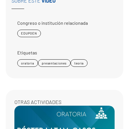
SOBRE ESTE
VIDEO
Congreso o institución relacionada
EDUPOEN
Etiquetas
oratoria
presentaciones
teoría
OTRAS ACTIVIDADES
CASO
CLÍNI
17-18-