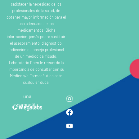
satisfacer la necesidad de los
profesionales de la salud, de
obtener mayor información para el
uso adecuado de los
medicamentos. Dicha
información, jamás podrá sustituir
el asesoramiento, diagnóstico,
indicación o consejo profesional
de un médico calificado.
Laboratorio Poen le recuerda la
importancia de consultar con su
Médico y/o Farmacéutico ante
cualquier duda.
una
compañia