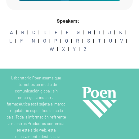
Speakers:
A
B
C
D
E
F
G
H
I
J
K
L
M
N
O
P
Q
R
S
T
U
V
W
X
Y
Z
Laboratorio Poen asume que
Internet es un medio de
comunicación global; sin
embargo, la industria
farmacéutica está sujeta al marco
regulatorio específico de cada
país. Toda la información referente
a nuestros Productos contenida
en este sitio web, esta
exclusivamente destinada a