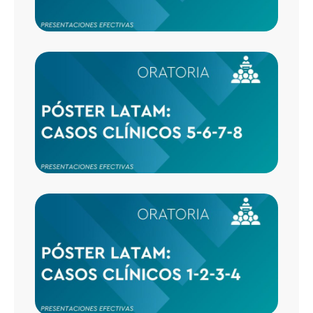
CASO
CLÍNI
5-6-7-
CASO
CLÍNI
1-2-3-