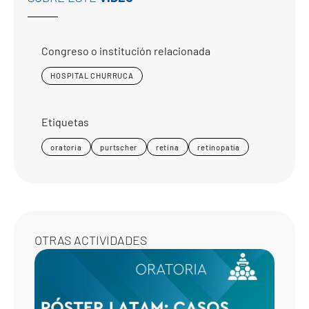
Congreso o institución relacionada
HOSPITAL CHURRUCA
Etiquetas
oratoria
purtscher
retina
retinopatía
OTRAS ACTIVIDADES
CASO
CLÍNI
17-18-