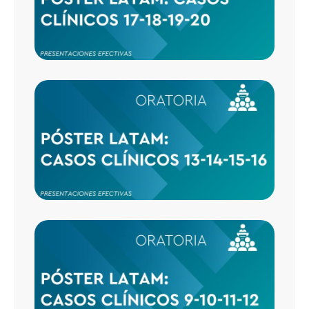
20
CASO
CLÍNI
13-14-
16
CASO
CLÍNI
9-10-1