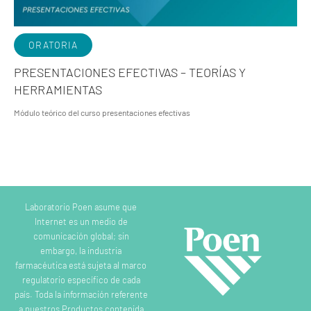
ORATORIA
PRESENTACIONES EFECTIVAS – TEORÍAS Y
HERRAMIENTAS
Módulo teórico del curso presentaciones efectivas
Laboratorio Poen asume que
Internet es un medio de
comunicación global; sin
embargo, la industria
farmacéutica está sujeta al marco
regulatorio específico de cada
país. Toda la información referente
a nuestros Productos contenida