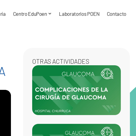
ría
Centro EduPoen
Laboratorios POEN
Contacto
OTRAS ACTIVIDADES
A
COMP
DE LA
DE G
LO QU
QUER
ESCA