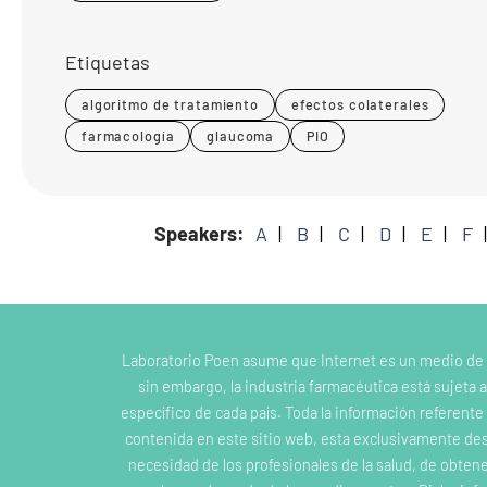
Etiquetas
algoritmo de tratamiento
efectos colaterales
farmacología
glaucoma
PIO
Speakers:
A
B
C
D
E
F
Laboratorio Poen asume que Internet es un medio de
sin embargo, la industria farmacéutica está sujeta a
específico de cada país. Toda la información referent
contenida en este sitio web, esta exclusivamente dest
necesidad de los profesionales de la salud, de obten