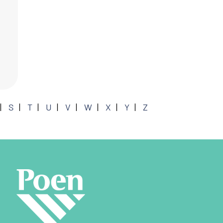
S
T
U
V
W
X
Y
Z