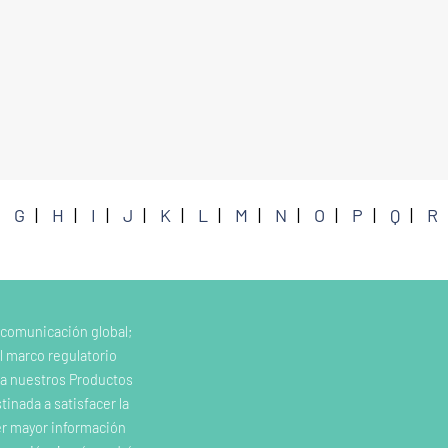
G
H
I
J
K
L
M
N
O
P
Q
R
 comunicación global;
l marco regulatorio
e a nuestros Productos
inada a satisfacer la
er mayor información