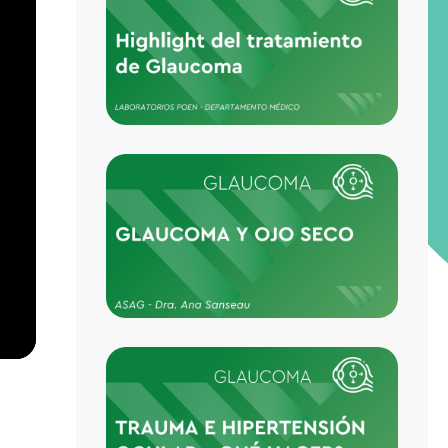
HIGHL
TRAT
FARM
DEL 
GLAU
Y OJO
SECO
TRAU
HIPE
OCULA
PUED