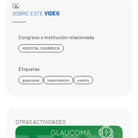
SOBRE ESTE
VIDEO
Congreso o institución relacionada
HOSPITAL CHURRUCA
Etiquetas
glaucoma
hipertensión
uveítis
OTRAS ACTIVIDADES
COMP