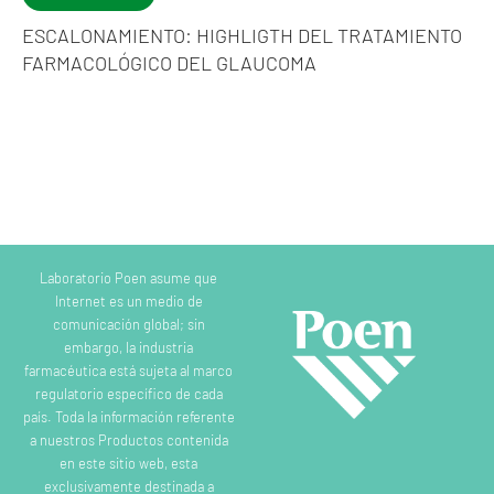
ESCALONAMIENTO: HIGHLIGTH DEL TRATAMIENTO
FARMACOLÓGICO DEL GLAUCOMA
Laboratorio Poen asume que
Internet es un medio de
comunicación global; sin
embargo, la industria
farmacéutica está sujeta al marco
regulatorio específico de cada
país. Toda la información referente
a nuestros Productos contenida
en este sitio web, esta
exclusivamente destinada a