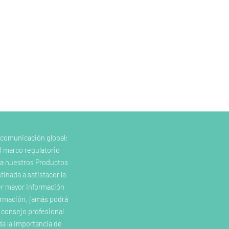
 comunicación global;
l marco regulatorio
e a nuestros Productos
inada a satisfacer la
er mayor información
ormación, jamás podrá
o consejo profesional
da la importancia de