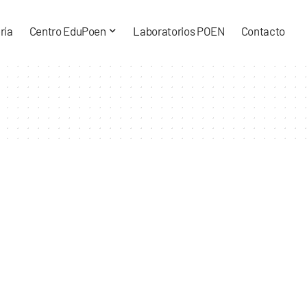
ría
Centro EduPoen
Laboratorios POEN
Contacto