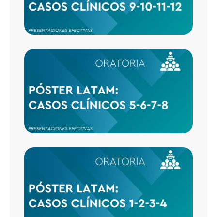
CASO
CLÍNI
5-6-7-
CASO
CLÍNI
1-2-3-