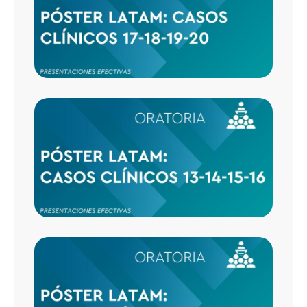
17-18-
20
CASO
CLÍNI
13-14-
16
CASO
CLÍNI
9-10-1