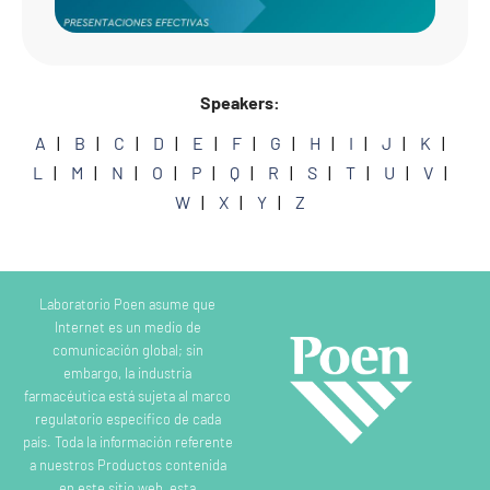
Speakers:
A
B
C
D
E
F
G
H
I
J
K
L
M
N
O
P
Q
R
S
T
U
V
W
X
Y
Z
Laboratorio Poen asume que
Internet es un medio de
comunicación global; sin
embargo, la industria
farmacéutica está sujeta al marco
regulatorio específico de cada
país. Toda la información referente
a nuestros Productos contenida
en este sitio web, esta