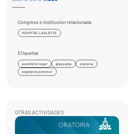
Congreso o institución relacionada
HOSPITAL LAGLEYZE
Etiquetas
axenfeld rieger
glaucoma
oratoria
segmento anterior
OTRAS ACTIVIDADES
CASO
CLÍNI