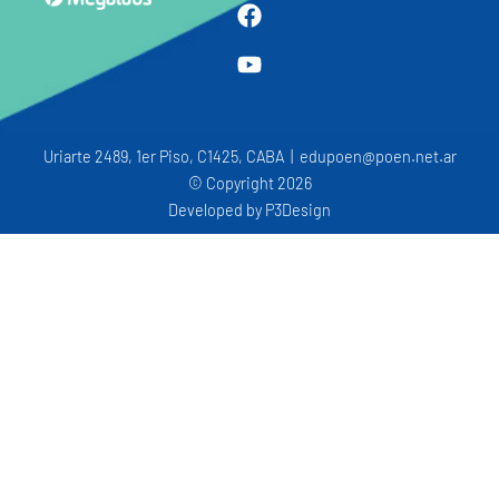
Uriarte 2489, 1er Piso, C1425, CABA | edupoen@poen.net.ar
© Copyright 2026
Developed by
P3Design