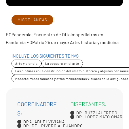
MISCELÁNEAS
EOPandemia. Encuentro de Oftalmopediatras en
Pandemia EOPatrio 25 de mayo: Arte, historia y medicina
INCLUYE LOS SIGUIENTES TEMAS
Arte y ciencia
La ceguera en el arte
Las pinturas en la construcción del relato histórico y algunos pensami
Monoftálmicos famosos y otras menudencias visuales de la antigüedad:
COORDINADORE
DISERTANTES:
S:
DR. BUZZI ALFREDO
DR. LÓPEZ MATO OMAR
DRA. ABUDI VIVIANA
DR. DEL RIVERO ALEJANDRO