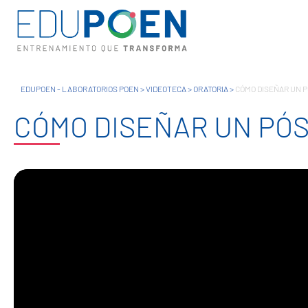
EDUPOEN - LABORATORIOS POEN
>
VIDEOTECA
>
ORATORIA
>
CÓMO DISEÑAR UN P
CÓMO DISEÑAR UN PÓS