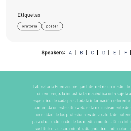
Etiquetas
oratoria
póster
Speakers:
A
B
C
D
E
F
Laboratorio Poen asume que Internet es un medio de
sin embargo, la industria farmacéutica está sujeta a
específico de cada país. Toda la información referent
contenida en este sitio web, esta exclusivamente dest
necesidad de los profesionales de la salud, de obten
para el uso adecuado de los medicamentos. Dicha inf
sustituir el asesoramiento, diagnóstico, indicación 