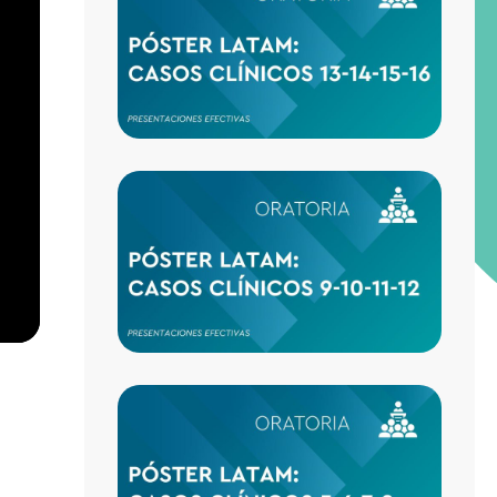
CLÍNI
13-14-
16
CASO
CLÍNI
9-10-1
CASO
CLÍNI
5-6-7-