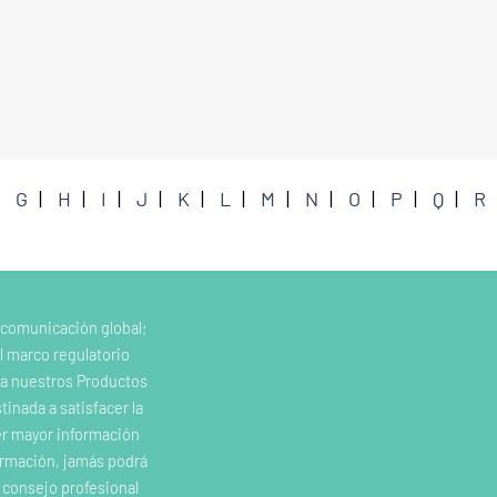
G
H
I
J
K
L
M
N
O
P
Q
R
 comunicación global;
l marco regulatorio
e a nuestros Productos
inada a satisfacer la
er mayor información
ormación, jamás podrá
o consejo profesional