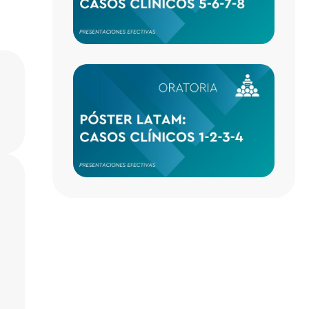
CASO
CLÍNI
1-2-3-