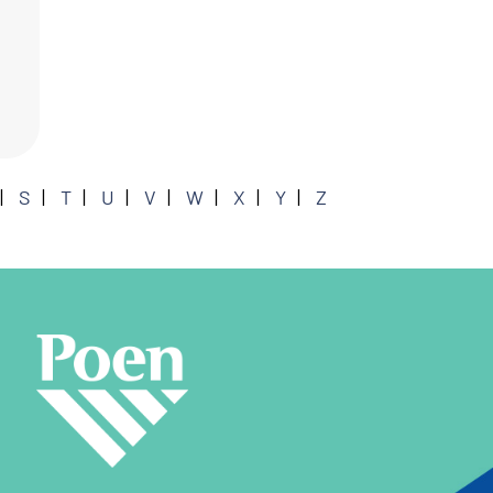
S
T
U
V
W
X
Y
Z