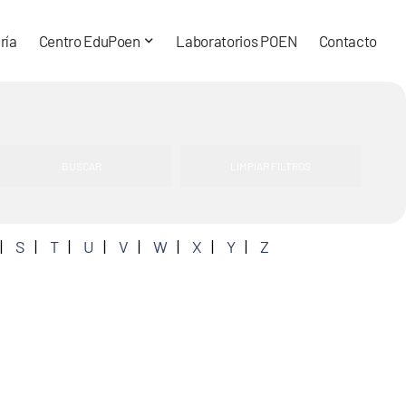
ría
Centro EduPoen
Laboratorios POEN
Contacto
S
T
U
V
W
X
Y
Z