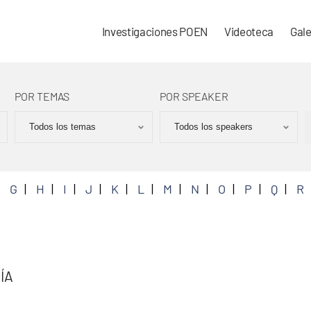
Investigaciones POEN
Videoteca
Gale
POR TEMAS
POR SPEAKER
G
H
I
J
K
L
M
N
O
P
Q
R
ÍA