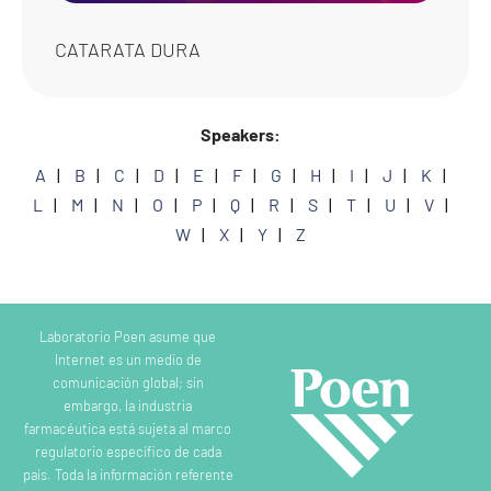
CATARATA DURA
Speakers:
A
B
C
D
E
F
G
H
I
J
K
L
M
N
O
P
Q
R
S
T
U
V
W
X
Y
Z
Laboratorio Poen asume que
Internet es un medio de
comunicación global; sin
embargo, la industria
farmacéutica está sujeta al marco
regulatorio específico de cada
país. Toda la información referente