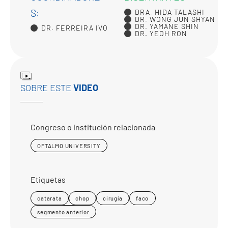
S:
DRA. HIDA TALASHI
DR. WONG JUN SHYAN
DR. YAMANE SHIN
DR. FERREIRA IVO
DR. YEOH RON
SOBRE ESTE
VIDEO
Congreso o institución relacionada
OFTALMO UNIVERSITY
Etiquetas
catarata
chop
cirugía
faco
segmento anterior