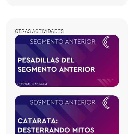
OTRAS ACTIVIDADES
PESAD
DEL
SEGM
ANTE
SALIE
LOS G
CATAR
DEST
MITOS