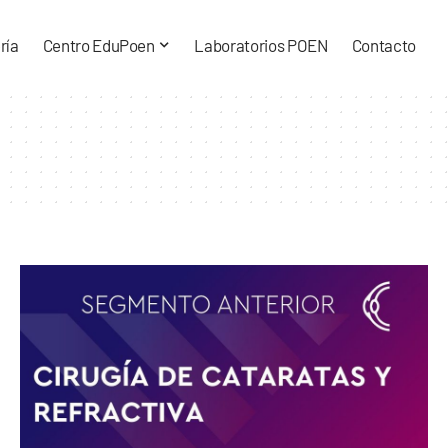
ría
Centro EduPoen
Laboratorios POEN
Contacto