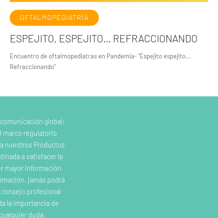
OFTALMOPEDIATRÍA
ESPEJITO, ESPEJITO… REFRACCIONANDO
Encuentro de oftalmopediatras en Pandemia- "Espejito espejito...
Refraccionando"
 comunicación global;
l marco regulatorio
e a nuestros Productos
inada a satisfacer la
er mayor información
ormación, jamás podrá
o consejo profesional
da la importancia de
cualquier duda.