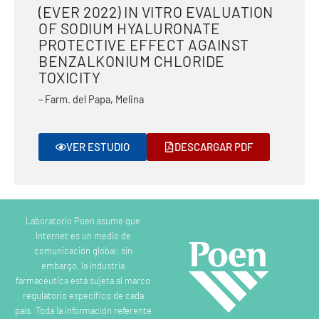
(EVER 2022) IN VITRO EVALUATION
OF SODIUM HYALURONATE
PROTECTIVE EFFECT AGAINST
BENZALKONIUM CHLORIDE
TOXICITY
– Farm. del Papa, Melina
VER ESTUDIO
DESCARGAR PDF
Laboratorio Poen asume que
Internet es un medio de
comunicación global; sin
embargo, la industria
farmacéutica está sujeta al marco
regulatorio específico de cada
país. Toda la información referente