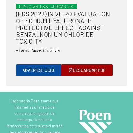
HUMECTANTES & LUBRICANTES
(EGS 2022) IN VITRO EVALUATION
OF SODIUM HYALURONATE
PROTECTIVE EFFECT AGAINST
BENZALKONIUM CHLORIDE
TOXICITY
– Farm. Passerini, Silvia
VER ESTUDIO
DESCARGAR PDF
Laboratorio Poen asume que
Internet es un medio de
comunicación global; sin
embargo, la industria
farmacéutica está sujeta al marco
regulatorio específico de cada