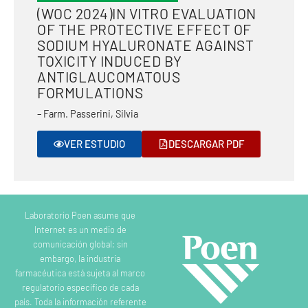
(WOC 2024)IN VITRO EVALUATION
OF THE PROTECTIVE EFFECT OF
SODIUM HYALURONATE AGAINST
TOXICITY INDUCED BY
ANTIGLAUCOMATOUS
FORMULATIONS
– Farm. Passerini, Silvia
VER ESTUDIO
DESCARGAR PDF
Laboratorio Poen asume que
Internet es un medio de
comunicación global; sin
embargo, la industria
farmacéutica está sujeta al marco
regulatorio específico de cada
país. Toda la información referente