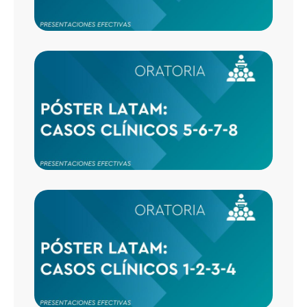
CASO
CLÍNI
5-6-7-
CASO
CLÍNI
1-2-3-