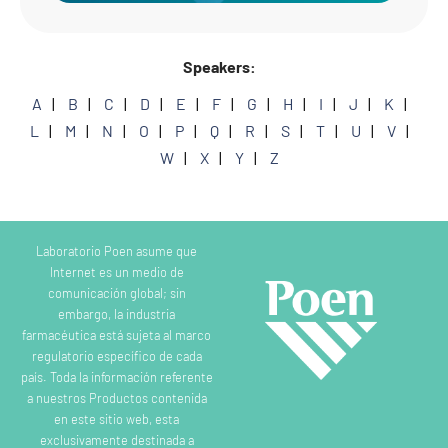
Speakers:
A
B
C
D
E
F
G
H
I
J
K
L
M
N
O
P
Q
R
S
T
U
V
W
X
Y
Z
Laboratorio Poen asume que
Internet es un medio de
comunicación global; sin
embargo, la industria
farmacéutica está sujeta al marco
regulatorio específico de cada
país. Toda la información referente
a nuestros Productos contenida
en este sitio web, esta
exclusivamente destinada a