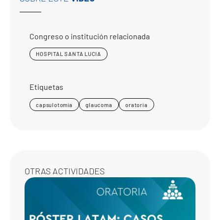
Congreso o institución relacionada
HOSPITAL SANTA LUCIA
Etiquetas
capsulotomía
glaucoma
oratoria
OTRAS ACTIVIDADES
CASO
CLÍNI
17-18-