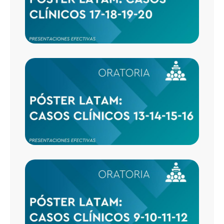
20
CASO
CLÍNI
13-14-
16
CASO
CLÍNI
9-10-1