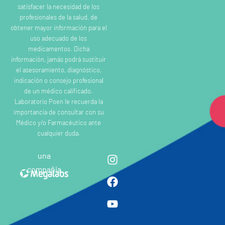
satisfacer la necesidad de los
profesionales de la salud, de
obtener mayor información para el
uso adecuado de los
medicamentos. Dicha
información, jamás podrá sustituir
el asesoramiento, diagnóstico,
indicación o consejo profesional
de un médico calificado.
Laboratorio Poen le recuerda la
importancia de consultar con su
Médico y/o Farmacéutico ante
cualquier duda.
una
compañia