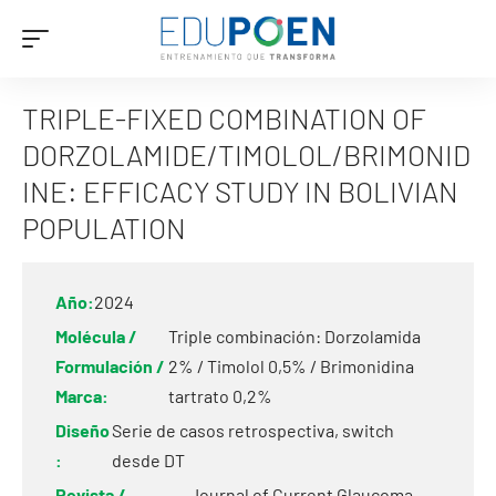
TRIPLE-FIXED COMBINATION OF
DORZOLAMIDE/TIMOLOL/BRIMONID
INE: EFFICACY STUDY IN BOLIVIAN
POPULATION
Año:
2024
Molécula /
Triple combinación: Dorzolamida
Formulación /
2% / Timolol 0,5% / Brimonidina
Marca:
tartrato 0,2%
Diseño
Serie de casos retrospectiva, switch
:
desde DT
Revista /
Journal of Current Glaucoma