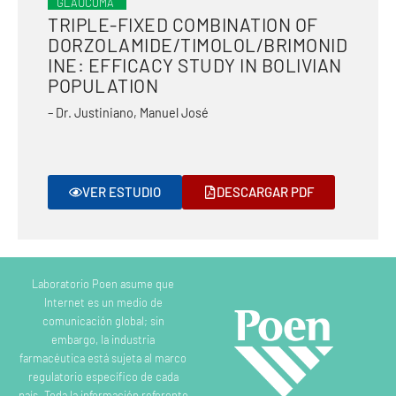
GLAUCOMA
TRIPLE-FIXED COMBINATION OF
DORZOLAMIDE/TIMOLOL/BRIMONID
INE: EFFICACY STUDY IN BOLIVIAN
POPULATION
– Dr. Justiniano, Manuel José
VER ESTUDIO
DESCARGAR PDF
Laboratorio Poen asume que
Internet es un medio de
comunicación global; sin
embargo, la industria
farmacéutica está sujeta al marco
regulatorio específico de cada
país. Toda la información referente