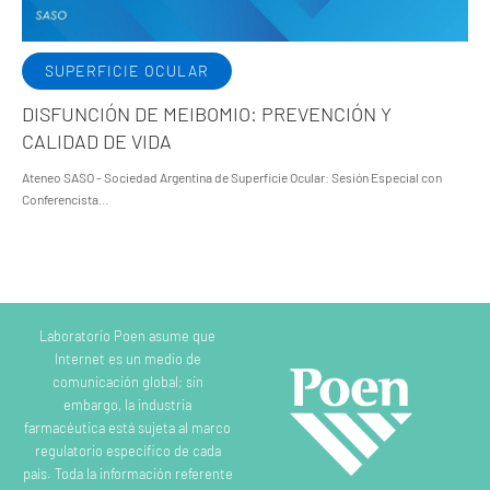
SUPERFICIE OCULAR
DISFUNCIÓN DE MEIBOMIO: PREVENCIÓN Y
CALIDAD DE VIDA
Ateneo SASO - Sociedad Argentina de Superficie Ocular: Sesión Especial con
Conferencista…
Laboratorio Poen asume que
Internet es un medio de
comunicación global; sin
embargo, la industria
farmacéutica está sujeta al marco
regulatorio específico de cada
país. Toda la información referente