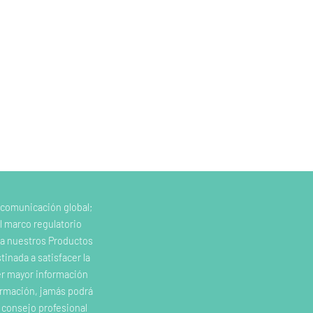
 comunicación global;
l marco regulatorio
e a nuestros Productos
inada a satisfacer la
er mayor información
ormación, jamás podrá
o consejo profesional