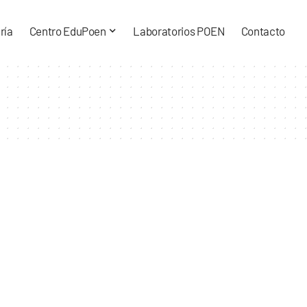
ría
Centro EduPoen
Laboratorios POEN
Contacto