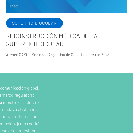
SUPERFICIE OCULAR
RECONSTRUCCIÓN MÉDICA DE LA
SUPERFICIE OCULAR
Ateneo SASO - Sociedad Argentina de Superficie Ocular 2023
 comunicación global;
l marco regulatorio
e a nuestros Productos
inada a satisfacer la
er mayor información
ormación, jamás podrá
o consejo profesional