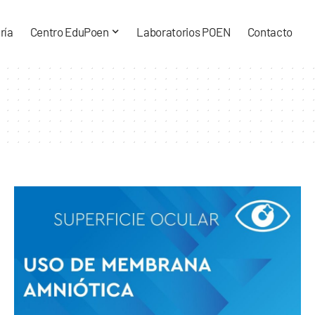
ría
Centro EduPoen
Laboratorios POEN
Contacto