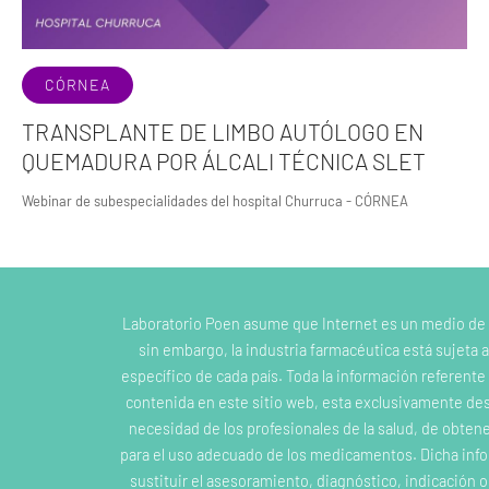
CÓRNEA
TRANSPLANTE DE LIMBO AUTÓLOGO EN
QUEMADURA POR ÁLCALI TÉCNICA SLET
Webinar de subespecialidades del hospital Churruca - CÓRNEA
Laboratorio Poen asume que Internet es un medio de
sin embargo, la industria farmacéutica está sujeta a
específico de cada país. Toda la información referent
contenida en este sitio web, esta exclusivamente dest
necesidad de los profesionales de la salud, de obten
para el uso adecuado de los medicamentos. Dicha inf
sustituir el asesoramiento, diagnóstico, indicación 