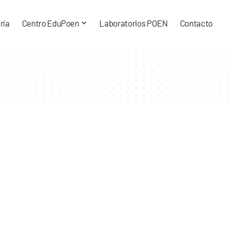
ría
Centro EduPoen
Laboratorios POEN
Contacto