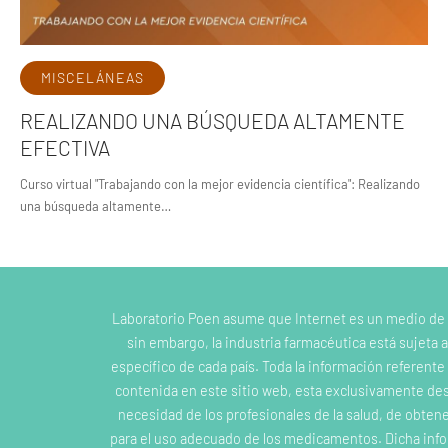
MISCELÁNEAS
REALIZANDO UNA BÚSQUEDA ALTAMENTE
EFECTIVA
Curso virtual "Trabajando con la mejor evidencia científica": Realizando
una búsqueda altamente…
Laboratorio Poen asume que Internet es un medio de
sin embargo, la industria farmacéutica está sujeta a
específico de cada país. Toda la información referent
contenida en este sitio web, esta exclusivamente dest
necesidad de los profesionales de la salud, de obten
para el uso adecuado de los medicamentos. Dicha inf