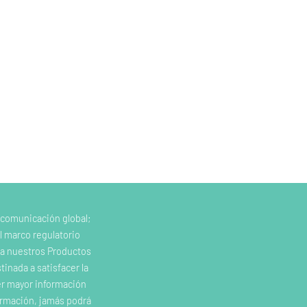
 comunicación global;
l marco regulatorio
e a nuestros Productos
inada a satisfacer la
er mayor información
ormación, jamás podrá