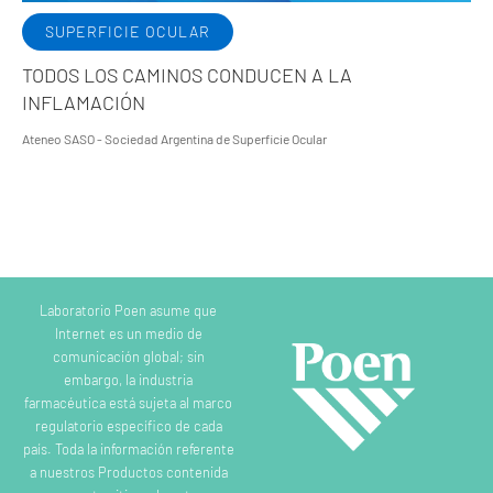
SUPERFICIE OCULAR
TODOS LOS CAMINOS CONDUCEN A LA
INFLAMACIÓN
Ateneo SASO - Sociedad Argentina de Superficie Ocular
Laboratorio Poen asume que
Internet es un medio de
comunicación global; sin
embargo, la industria
farmacéutica está sujeta al marco
regulatorio específico de cada
país. Toda la información referente
a nuestros Productos contenida