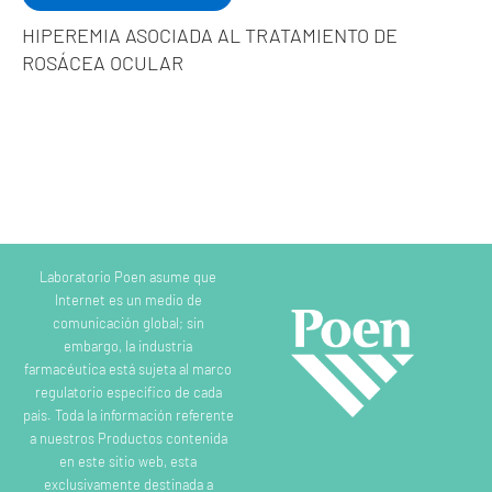
HIPEREMIA ASOCIADA AL TRATAMIENTO DE
ROSÁCEA OCULAR
Laboratorio Poen asume que
Internet es un medio de
comunicación global; sin
embargo, la industria
farmacéutica está sujeta al marco
regulatorio específico de cada
país. Toda la información referente
a nuestros Productos contenida
en este sitio web, esta
exclusivamente destinada a