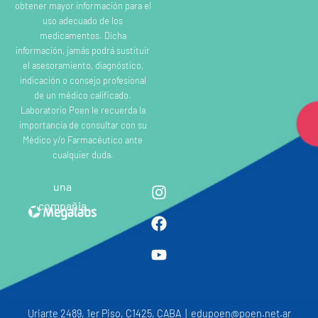
obtener mayor información para el
uso adecuado de los
medicamentos. Dicha
información, jamás podrá sustituir
el asesoramiento, diagnóstico,
indicación o consejo profesional
de un médico calificado.
Laboratorio Poen le recuerda la
importancia de consultar con su
Médico y/o Farmacéutico ante
cualquier duda.
una
compañia
Uriarte 2489, 1er Piso, C1425, CABA | edupoen@poen.net.ar