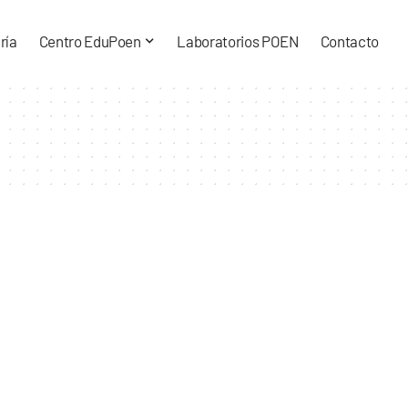
ría
Centro EduPoen
Laboratorios POEN
Contacto