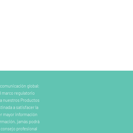
 comunicación global;
l marco regulatorio
e a nuestros Productos
inada a satisfacer la
er mayor información
ormación, jamás podrá
o consejo profesional