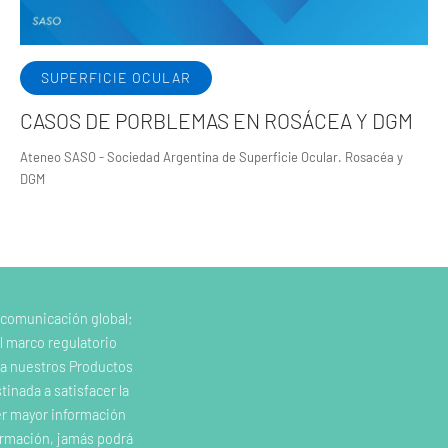
SUPERFICIE OCULAR
CASOS DE PORBLEMAS EN ROSÁCEA Y DGM
Ateneo SASO - Sociedad Argentina de Superficie Ocular. Rosacéa y
DGM
 comunicación global;
l marco regulatorio
e a nuestros Productos
inada a satisfacer la
er mayor información
ormación, jamás podrá