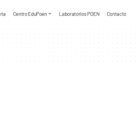
ría
Centro EduPoen
Laboratorios POEN
Contacto