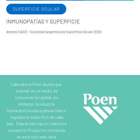
SUPERFICIE OCULAR
INMUNOPATÍAS Y SUPERFICIE
Ateneo SASO - Sociedad Argentina de Superficie Ocular 2020
Laboratorio Poen asume que
Internet es un medio de
comunicación global; sin
embargo, la industria
farmacéutica está sujeta al marco
regulatorio específico de cada
país. Toda la información referente
a nuestros Productos contenida
en este sitio web, esta